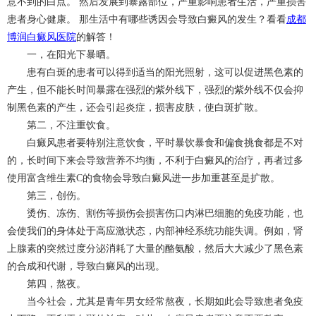
意不到的白点。 然后发展到暴露部位，严重影响患者生活，严重损害
患者身心健康。 那生活中有哪些诱因会导致白癜风的发生？看看
成都
博润白癜风医院
的解答！
一，在阳光下暴晒。
患有白斑的患者可以得到适当的阳光照射，这可以促进黑色素的
产生，但不能长时间暴露在强烈的紫外线下，强烈的紫外线不仅会抑
制黑色素的产生，还会引起炎症，损害皮肤，使白斑扩散。
第二，不注重饮食。
白癜风患者要特别注意饮食，平时暴饮暴食和偏食挑食都是不对
的，长时间下来会导致营养不均衡，不利于白癜风的治疗，再者过多
使用富含维生素C的食物会导致白癜风进一步加重甚至是扩散。
第三，创伤。
烫伤、冻伤、割伤等损伤会损害伤口内淋巴细胞的免疫功能，也
会使我们的身体处于高应激状态，内部神经系统功能失调。例如，肾
上腺素的突然过度分泌消耗了大量的酪氨酸，然后大大减少了黑色素
的合成和代谢，导致白癜风的出现。
第四，熬夜。
当今社会，尤其是青年男女经常熬夜，长期如此会导致患者免疫