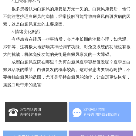
4.日常护理不当
很多患者认为白癜风的康复是万无一失的。白癜风康复后，他们
不能注意护理白癜风的病情，经常接触可能导致白癜风白斑发病的因
素，这是白癜风复发的主要原因。
5.情绪变化剧烈
有些患者在经历一些事情后，会产生长期的消极心理，如悲观、
抑郁等，这将极大地影响其神经调节功能。对免疫系统的功能也有很
大的挑战，机体免疫功能的失衡是白癜风康复的一大障碍。
成都白癜风医院在哪里？为何白癜风夏季容易复发呢？夏季是白
癜风活跃的季节，白斑复发的概率较高。这时候患者要细心呵护，不
要接触白癜风的诱因，尤其是坚持白癜风的治疗，让白斑更快恢复，
摆脱白斑带来的危害!
67%电话咨询
33%网站咨询
直接预约专家
直接咨询路线到院治疗