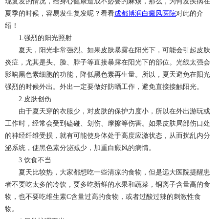
现复发的情况，给身心健康造成不必要的麻烦，那么，为何发疾病在
夏季的时候，容易发生复发呢？看看
成都博润白癜风医院
对此的介
绍！
1.强烈的阳光照射
夏天，阳光非常强烈。如果皮肤暴露在阳光下，可能会引起皮肤
炎症，尤其是头、脸、脖子等直接暴露在阳光下的部位。光线太强会
影响黑色素细胞的功能，降低黑色素再生量。所以，夏天避免在阳光
强烈的时候外出。外出一定要做好防晒工作，避免直接接触阳光。
2.皮肤创伤
由于夏天穿的衣服少，对皮肤的保护力度小，所以在外出游玩或
工作时，经常会受到磕碰、划伤、摩擦等伤害。如果皮肤局部伤口处
的神经纤维受损，就有可能使身体处于高度应激状态，从而扰乱内分
泌系统，使黑色素分泌减少，加重白癜风的病情。
3.饮食不当
夏天比较热，大家都想吃一些清凉的食物，但是远大医院提醒患
者不要吃太多的冷饮，要多吃新鲜的水果和蔬菜，铜离子含量高的食
物，也不要吃维生素C含量过高的食物，或者过酸过辣的刺激性食
物。