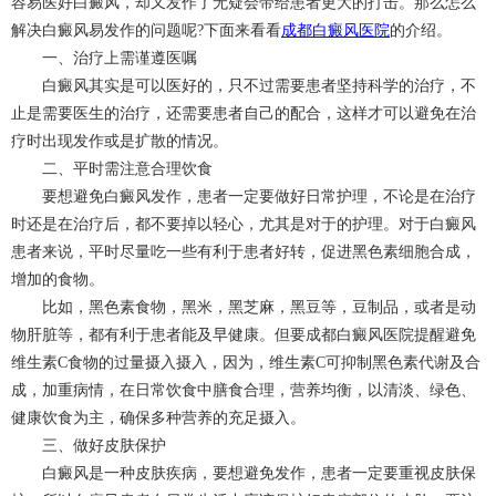
容易医好白癜风，却又发作了无疑会带给患者更大的打击。那么怎么
解决白癜风易发作的问题呢?下面来看看
成都白癜风医院
的介绍。
一、治疗上需谨遵医嘱
白癜风其实是可以医好的，只不过需要患者坚持科学的治疗，不
止是需要医生的治疗，还需要患者自己的配合，这样才可以避免在治
疗时出现发作或是扩散的情况。
二、平时需注意合理饮食
要想避免白癜风发作，患者一定要做好日常护理，不论是在治疗
时还是在治疗后，都不要掉以轻心，尤其是对于的护理。对于白癜风
患者来说，平时尽量吃一些有利于患者好转，促进黑色素细胞合成，
增加的食物。
比如，黑色素食物，黑米，黑芝麻，黑豆等，豆制品，或者是动
物肝脏等，都有利于患者能及早健康。但要成都白癜风医院提醒避免
维生素C食物的过量摄入摄入，因为，维生素C可抑制黑色素代谢及合
成，加重病情，在日常饮食中膳食合理，营养均衡，以清淡、绿色、
健康饮食为主，确保多种营养的充足摄入。
三、做好皮肤保护
白癜风是一种皮肤疾病，要想避免发作，患者一定要重视皮肤保