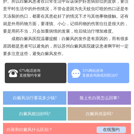
护。所以白癜风患者在日常生活中应该保护好患病部位的皮肤，要注
意平时生活中的外伤情况，不管会是因为先天蚊虫叮咬的伤口还是冬
天冻裂的伤口，都要在其患处好了的情况下才与其他事物接触。还有
就是外用药物方面，要谨慎、小心，记得药物的伤害往往是很大的，
要是用药不当，只会加重病情的发展，给后续治疗增加难度。
成都白癜风医院温馨提醒：白癜风的发作是有原因的，而有很多
原因都是患者可以避免的，所以苏州白癜风医院建议患者啊平时一定
要多注意这些，避免白癜风发作。
67%电话咨询
33%网站咨询
直接预约专家
直接咨询路线到院治疗
白癜风治疗要花多少钱?
脸上长白斑怎么回事?
白癜风能治好吗?
白癜风传染吗?
白斑和白癜风什么区别？
在线预约