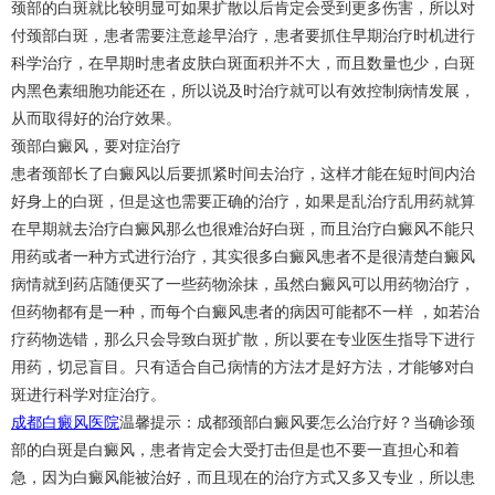
颈部的白斑就比较明显可如果扩散以后肯定会受到更多伤害，所以对
付颈部白斑，患者需要注意趁早治疗，患者要抓住早期治疗时机进行
科学治疗，在早期时患者皮肤白斑面积并不大，而且数量也少，白斑
内黑色素细胞功能还在，所以说及时治疗就可以有效控制病情发展，
从而取得好的治疗效果。
颈部白癜风，要对症治疗
患者颈部长了白癜风以后要抓紧时间去治疗，这样才能在短时间内治
好身上的白斑，但是这也需要正确的治疗，如果是乱治疗乱用药就算
在早期就去治疗白癜风那么也很难治好白斑，而且治疗白癜风不能只
用药或者一种方式进行治疗，其实很多白癜风患者不是很清楚白癜风
病情就到药店随便买了一些药物涂抹，虽然白癜风可以用药物治疗，
但药物都有是一种，而每个白癜风患者的病因可能都不一样 ，如若治
疗药物选错，那么只会导致白斑扩散，所以要在专业医生指导下进行
用药，切忌盲目。只有适合自己病情的方法才是好方法，才能够对白
斑进行科学对症治疗。
成都白癜风医院
温馨提示：成都颈部白癜风要怎么治疗好？当确诊颈
部的白斑是白癜风，患者肯定会大受打击但是也不要一直担心和着
急，因为白癜风能被治好，而且现在的治疗方式又多又专业，所以患