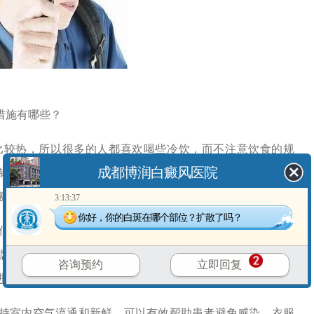
措施有哪些？
比较热，所以很多的人都喜欢喝些冷饮，而不注意饮食的规
成都博润白癜风医院
锌等，而这些营养元素对黑色素的合成起着关键的作用，如
癜风。
3:13:37
你好，你的白斑在哪个部位？扩散了吗？
信心，这三心对白癜风的治好起着关键的作用，情绪会直接
属，都应该对白癜风有一个正确的认识，并以积极乐观的心
咨询预约
立即回复
进行治疗，病情自然会尽快康复。
持室内空气流通和新鲜，可以有效帮助患者避免感染，衣服