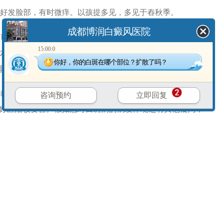
好发脸部，有时微痒。以孩提多见，多见于舂秋季。
成都博润白癜风医院
白癜风患者的影响一直是关注的焦点，因为心理压力而导致
15:00:0
尤其是工作带来的生存压力给每一个人包括白癜风患者的心
你好，你的白斑在哪个部位？扩散了吗？
理问题，影响着广大白癜风患者的病情。
病的病发体现做出的介绍，由于白斑病给日子及作业带来的危
咨询预约
立即回复
好医治较要害。假如您对白斑病的病发体现还有其他疑问，