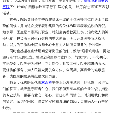
师节”。2022年8月19日，我们迎来了第五个医师节，
成都博润白癜风
医院
下午16:00在四楼会议室举行了“医心向党，踔厉奋进”医师节表彰
活动。
首先，院领导对长年奋战在临床一线的全体医师同仁们送上了诚
挚的问候，并向这次授予表彰奖励的各位优秀医师表示热烈的祝贺。
她表示，医生是个崇高的职业，时刻肩负着救死扶伤，治病救人的神
圣职责，担负着人民生命健康的重大使命，今天开展医师节庆祝活
动，就是为了激励全院医师全心全意为人民健康服务的行业精神。
同时也感谢在疫情期间坚守岗位的他们，致敬“迎着病毒走，勇做
逆行者”的无畏担当。希望全院医师与党同心、与党同行，不忘初心、
牢记使命，以先进为榜样，立足岗位，扎实工作，以更精湛的医术、
更优质的服务，为人民群众提供全方位、全周期、高质量的健康服
务，为医院的发展贡献最大的力量。
随后，优秀医师代表
林永祥
主任上台发表感言，他说道：践行我
们的誓言，就应坚守医者仁心。我们不但要有丰富的专业知识，娴熟
的专业技能，更要有爱心、细心、责任心和同情心。时刻用我们和蔼
的笑容、亲切的问候、温柔的安慰和真诚的鼓励，点燃病人生命中的
烛光。