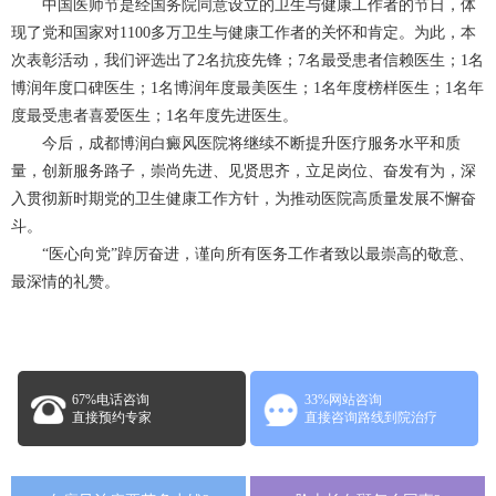
中国医师节是经国务院同意设立的卫生与健康工作者的节日，体
现了党和国家对1100多万卫生与健康工作者的关怀和肯定。为此，本
次表彰活动，我们评选出了2名抗疫先锋；7名最受患者信赖医生；1名
博润年度口碑医生；1名博润年度最美医生；1名年度榜样医生；1名年
度最受患者喜爱医生；1名年度先进医生。
今后，成都博润白癜风医院将继续不断提升医疗服务水平和质
量，创新服务路子，崇尚先进、见贤思齐，立足岗位、奋发有为，深
入贯彻新时期党的卫生健康工作方针，为推动医院高质量发展不懈奋
斗。
“医心向党”踔厉奋进，谨向所有医务工作者致以最崇高的敬意、
最深情的礼赞。
67%电话咨询
33%网站咨询
直接预约专家
直接咨询路线到院治疗