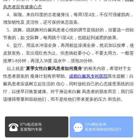
风患者应有健康心态
4、瑜珈。来自印度的古老健身法，每周3至4次，不仅可强健肌肉，
增加韧性及 灵活性，还可保持体态苗条。
5、跳舞。跳跳舞对白癜风患者心情的调节是很好的，但要选一些轻
节奏的，如 交际舞，每周跳个3至4次，也能起到减肥的效果。
6、盐疗。用温水冲湿全身，再用粗盐涂满全身，然后加以按摩，使
皮肤发热， 至出现红色为止。但患病处要小心，不要太用力。一般需
按摩5-8分钟，再浸入38度 温水中，浸泡20分钟。
以上就是“
夏季女性白癜风患者如何瘦身
”的相关内容，希望对于女
性患者朋友的 瘦身计划有所帮助。
成都白癜风专科医院
医生提醒：白
癜风患者应该树立起生活的 信心，同时放松自己的心态接受系统的治
疗，以便早日恢复健康。对于身边有白癜 风患者的朋友而言，我们应
该懂得尊重和鼓励他们，而不是给他们带来更多的压力 和负担。
67%电话咨询
33%网站咨询
直接预约专家
直接咨询路线到院治疗