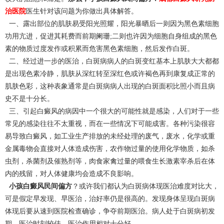
治医院
医生针对该问题为你做出具体解答。
一、露出部位的肌肤易受阳光照耀，阳光暴晒后一则因为黑色素细胞
功用亢进，促进其耗费而前期阑珊;二则也许因为细胞自身组成的黑色
素的物质过度发作或积累而危害黑色素细胞，然后发作白斑。
二、经过进一步的医治，白斑病病人的白斑变红基本上肌肤大大都都
是出现色素冷静，肌肤从深红转至深红色或许褐色再到康复成正常的
肌肤色彩，这种表象通常是白斑病病人出现的白斑面积比照小而且病
史不是十分长。
三、引起白癜风的病因中一个很大的可能性就是感染，人们对于一些
常见的感染往往不太重视，而在一些情况下可能成害。各种污染很容
易导致白癜风，如工业生产排放的未经处理的废气，废水，化学或重
金属毒物会直接对人体造成伤害，农作物过量的使用化学物质，如杀
虫剂，杀菌剂及催熟剂等，肉食家禽过量的喂食生长激素宰杀后在体
内的残留，对人体健康均会造成不良影响。
小孩白癜风民间偏方
？或许我们都认为白斑病体现医治难度对比大，
可是假定早发现、早医治，治好率仍是很高的。发现身体呈现白斑病
体现后要从速到医院检查确诊，争夺前期医治。病人处于白斑病初发
期，医治时刻较佳，医治作用相对十分好。