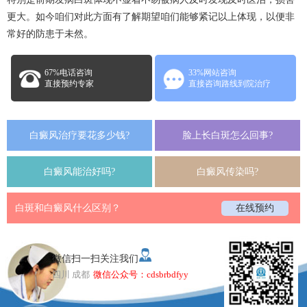
更大。如今咱们对此方面有了解期望咱们能够紧记以上体现，以便非
常好的防患于未然。
67%电话咨询
33%网站咨询
直接预约专家
直接咨询路线到院治疗
白癜风治疗要花多少钱?
脸上长白斑怎么回事?
白癜风能治好吗?
白癜风传染吗?
白斑和白癜风什么区别？
在线预约
微信扫一扫关注我们
四川 成都
微信公众号：cdsbrbdfyy