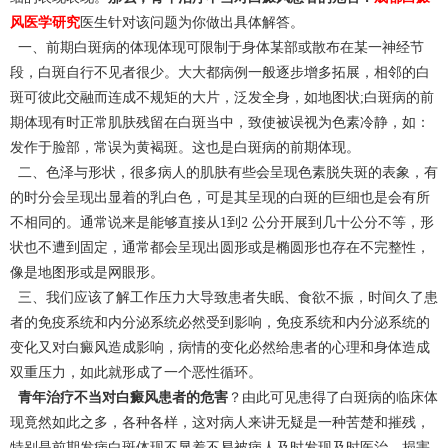
风医学研究
医生针对该问题为你做出具体解答。
一、前期白斑病的体现体现可限制于身体某部或散布在某一神经节
段，白斑自行不见者很少。大大都病例一般逐步增多拓展，相邻的白
斑可彼此交融而连成不规矩的大片，泛发全身，如地图状;白斑病的前
期体现有时正常肌肤残留在白斑当中，致使被误视为色素冷静，如：
发作于脸部，常误为黄褐斑。这也是白斑病的前期体现。
二、色泽与形状，很多病人的肌肤有些会呈现色素脱失斑的表象，有
的时分会呈现出显着的乳白色，可是其呈现的白斑的巨细也是会有所
不相同的。通常说来是能够直接从1到2 公分开展到几十公分不等，形
状也不遭到固定，通常都会呈现出圆形或是椭圆形也存在不完整性，
像是地图形或是网眼形。
三、我们应该了解工作压力大导致患者失眠、食欲不振，时间久了患
者的免疫系统和内分泌系统必然受到影响，免疫系统和内分泌系统的
变化又对白癜风造成影响，病情的变化必然给患者的心理和身体造成
双重压力，如此就形成了一个恶性循环。
青年治疗不当对白癜风患者的危害
？由此可见患得了白斑病的临床体
现竟然如此之多，各种各样，这对病人来讲无疑是一种苦楚和摧残，
特别是前期发病白斑体现不显着不易被病人及时发现及时医治，损害