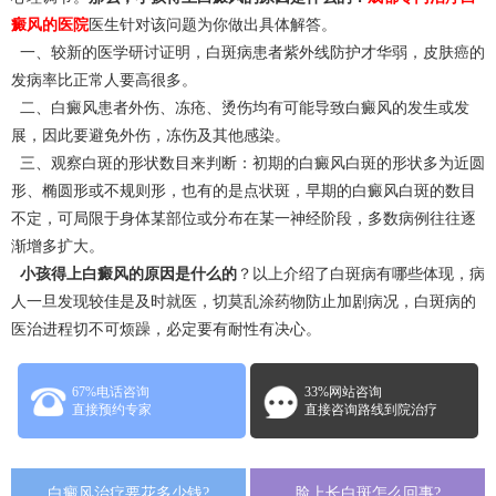
癜风的医院
医生针对该问题为你做出具体解答。
一、较新的医学研讨证明，白斑病患者紫外线防护才华弱，皮肤癌的
发病率比正常人要高很多。
二、白癜风患者外伤、冻疮、烫伤均有可能导致白癜风的发生或发
展，因此要避免外伤，冻伤及其他感染。
三、观察白斑的形状数目来判断：初期的白癜风白斑的形状多为近圆
形、椭圆形或不规则形，也有的是点状斑，早期的白癜风白斑的数目
不定，可局限于身体某部位或分布在某一神经阶段，多数病例往往逐
渐增多扩大。
小孩得上白癜风的原因是什么的
？以上介绍了白斑病有哪些体现，病
人一旦发现较佳是及时就医，切莫乱涂药物防止加剧病况，白斑病的
医治进程切不可烦躁，必定要有耐性有决心。
67%电话咨询
33%网站咨询
直接预约专家
直接咨询路线到院治疗
白癜风治疗要花多少钱?
脸上长白斑怎么回事?